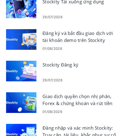
Stockity Tải xuống ứng dụng
29/07/2026
Đăng ký và bắt đầu giao dịch với
tài khoản demo trên Stockity
01/08/2026
Stockity Đăng ký
29/07/2026
Giao dịch quyền chọn nhị phân,
Forex & chứng khoán và rút tiền
trên Stockity
01/08/2026
Đăng nhập và xác minh Stockity:
Truy cập, tài liệu, khắc phục sự cố