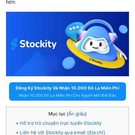
hơn.
Đăng Ký Stockity Và Nhận 10.000 Đô La Miễn Phí
Nhận 10.000 Đô La Miễn Phí Cho Người Mới Bắt Đầu
Mục lục
Ẩn giấu
[
]
Hỗ trợ trò chuyện trực tuyến Stockity
Liên hệ với Stockity qua email (địa chỉ)