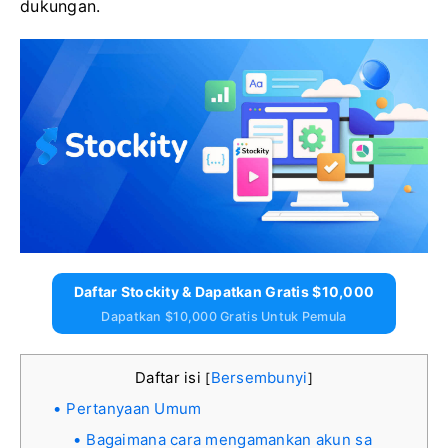
dukungan.
Daftar Stockity & Dapatkan Gratis $10,000
Dapatkan $10,000 Gratis Untuk Pemula
Daftar isi
Bersembunyi
[
]
Pertanyaan Umum
Bagaimana cara mengamankan akun sa