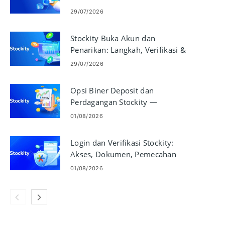
29/07/2026
Stockity Buka Akun dan
Penarikan: Langkah, Verifikasi &
Waktu
29/07/2026
Opsi Biner Deposit dan
Perdagangan Stockity —
Pendanaan, Pemesanan, Eksekusi
01/08/2026
Login dan Verifikasi Stockity:
Akses, Dokumen, Pemecahan
Masalah
01/08/2026