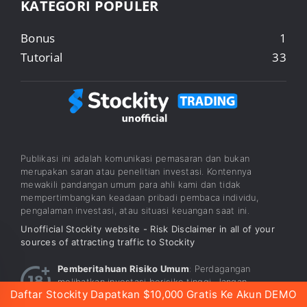
KATEGORI POPULER
Bonus
1
Tutorial
33
Publikasi ini adalah komunikasi pemasaran dan bukan
merupakan saran atau penelitian investasi. Kontennya
mewakili pandangan umum para ahli kami dan tidak
mempertimbangkan keadaan pribadi pembaca individu,
pengalaman investasi, atau situasi keuangan saat ini.
Unofficial Stockity website - Risk Disclaimer in all of your
sources of attracting traffic to Stockity
Pemberitahuan Risiko Umum
: Perdagangan
melibatkan investasi berisiko tinggi. Jangan
Daftar Stockity Dapatkan $10,000 Gratis Ke Akun DEMO
menginvestasikan dana yang Anda tidak siap