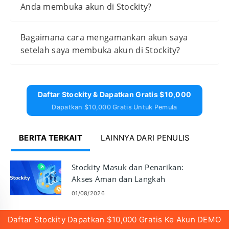
Anda membuka akun di Stockity?
Bagaimana cara mengamankan akun saya
setelah saya membuka akun di Stockity?
Daftar Stockity & Dapatkan Gratis $10,000
Dapatkan $10,000 Gratis Untuk Pemula
BERITA TERKAIT
LAINNYA DARI PENULIS
Stockity Masuk dan Penarikan:
Akses Aman dan Langkah
Penarikan
01/08/2026
Daftar Stockity Dapatkan $10,000 Gratis Ke Akun DEMO
Stockity Akun Demo