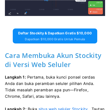
Daftar Stockity & Dapatkan Gratis $10,000
Dapatkan $10,000 Gratis Untuk Pemula
Cara Membuka Akun Stockity
di Versi Web Seluler
Langkah 1:
Pertama, buka kunci ponsel cerdas
Anda dan buka peramban seluler pilihan Anda.
Tidak masalah peramban apa pun—Firefox,
Chrome, Safari, atau lainnya.
Langkah 2:
Buka
situs web seluler Stockity
. Tautan