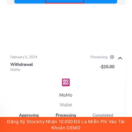
Đăng Ký Stockity Nhận 10.000 Đô La Miễn Phí Vào Tài
Khoản DEMO