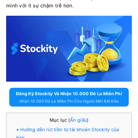
mình với ít sự chậm trễ hơn.
Đăng Ký Stockity Và Nhận 10.000 Đô La Miễn Phí
Nhận 10.000 Đô La Miễn Phí Cho Người Mới Bắt Đầu
Mục lục
Ẩn giấu
[
]
Hướng dẫn rút tiền từ tài khoản Stockity của
bạn