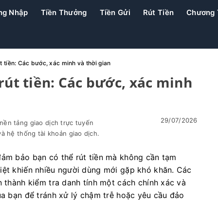
ng Nhập
Tiền Thưởng
Tiền Gửi
Rút Tiền
Chương T
t tiền: Các bước, xác minh và thời gian
rút tiền: Các bước, xác minh
29/07/2026
ền tảng giao dịch trực tuyến
à hệ thống tài khoản giao dịch.
 đảm bảo bạn có thể rút tiền mà không cần tạm
iệt khiến nhiều người dùng mới gặp khó khăn. Các
n thành kiểm tra danh tính một cách chính xác và
của bạn để tránh xử lý chậm trễ hoặc yêu cầu đảo