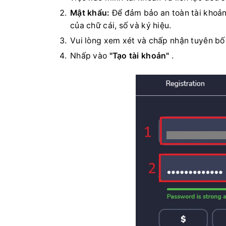
Mật khẩu:
Để đảm bảo an toàn tài khoả
của chữ cái, số và ký hiệu.
Vui lòng xem xét và chấp nhận tuyên bố 
Nhấp vào
"Tạo tài khoản"
.