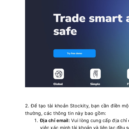
2. Để tạo tài khoản Stockity, bạn cần điền m
thường, các thông tin này bao gồm:
Địa chỉ email:
Vui lòng cung cấp địa chỉ
việc xác minh tài khoản và liên lạc đều 