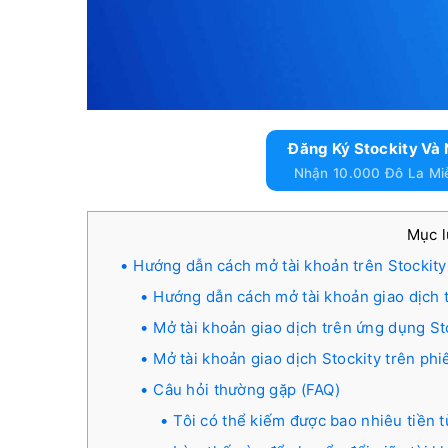
Đăng Ký Stockity Và 
Nhận 10.000 Đô La Mi
Mục 
Hướng dẫn cách mở tài khoản trên Stockity
Hướng dẫn cách mở tài khoản giao dịch t
Mở tài khoản giao dịch trên ứng dụng St
Mở tài khoản giao dịch Stockity trên ph
Câu hỏi thường gặp (FAQ)
Tôi có thể kiếm được bao nhiêu tiền t