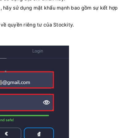
n, hãy sử dụng mật khẩu mạnh bao gồm sự kết hợp
về quyền riêng tư của Stockity.