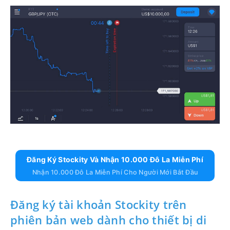
Đăng Ký Stockity Và Nhận 10.000 Đô La Miễn Phí
Nhận 10.000 Đô La Miễn Phí Cho Người Mới Bắt Đầu
Đăng ký tài khoản Stockity trên
phiên bản web dành cho thiết bị di