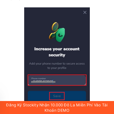
2. Nhập số điện thoại của bạn để bảo mật quyền
truy cập vào hồ sơ và chọn
"Lưu"
.
Đăng Ký Stockity Nhận 10.000 Đô La Miễn Phí Vào Tài
Khoản DEMO