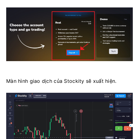
Màn hình giao dịch của Stockity sẽ xuất hiện.