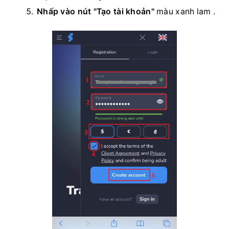
Địa chỉ email:
Vui lòng nhập địa chỉ email mà
bạn có thể truy cập được.
Mật khẩu:
Để tăng cường bảo mật, hãy sử
dụng mật khẩu mạnh bao gồm sự kết hợp
giữa chữ cái, số và ký tự đặc biệt.
Loại tiền tệ:
Chọn loại tiền tệ bạn muốn sử
dụng để giao dịch.
Vui lòng đọc và đồng ý với Chính sách Bảo
mật của Stockity.
Nhấp vào nút "Tạo tài khoản"
màu xanh lam
.