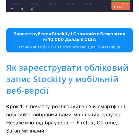
Зареєструйтеся Stockity І Отримайте Безкоштов
Ні 10 000 Доларів США
Отримайте $10 000 Безкоштовно Для Початківців
Як зареєструвати обліковий
запис Stockity у мобільній
веб-версії
Крок 1:
Спочатку розблокуйте свій смартфон і
відкрийте вибраний вами мобільний браузер.
Незалежно від браузера — Firefox, Chrome,
Safari чи інший.