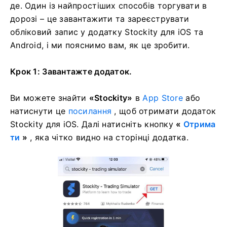
де. Один із найпростіших способів торгувати в
дорозі – це завантажити та зареєструвати
обліковий запис у додатку Stockity для iOS та
Android, і ми пояснимо вам, як це зробити.
Крок 1: Завантажте додаток.
Ви можете знайти
«Stockity»
в
App Store
або
натиснути це
посилання
, щоб отримати додаток
Stockity для iOS. Далі натисніть кнопку
«
Отрима
ти
»
, яка чітко видно на сторінці додатка.