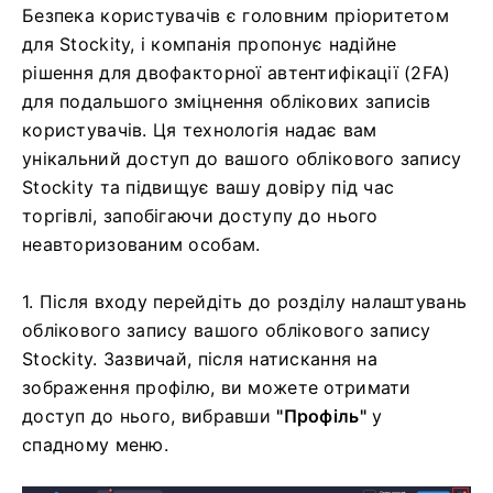
Додатковий рівень безпеки, такий як
двофакторна автентифікація (2FA), може бути
включено до Stockity. Ви отримаєте унікальний
код у своєму додатку Google Authenticator, якщо
2FA увімкнено у вашому обліковому записі. Щоб
завершити процес входу, введіть цей код, коли
буде запропоновано.
Безпека користувачів є головним пріоритетом
для Stockity, і компанія пропонує надійне
рішення для двофакторної автентифікації (2FA)
для подальшого зміцнення облікових записів
користувачів. Ця технологія надає вам
унікальний доступ до вашого облікового запису
Stockity та підвищує вашу довіру під час
торгівлі, запобігаючи доступу до нього