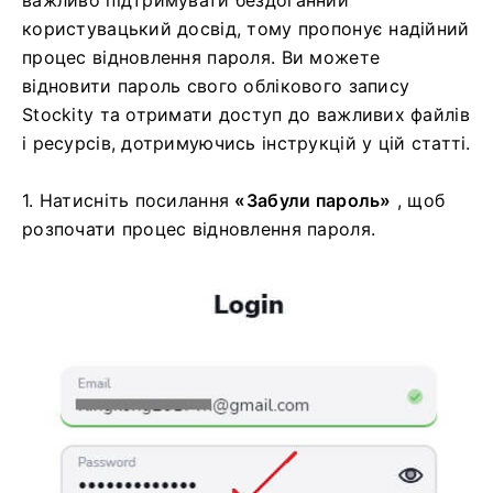
Відновлення пароля від
облікового запису Stockity
Втрата пароля та неможливість доступу до
вашого облікового запису Stockity може бути
незручною. Однак Stockity розуміє, наскільки
важливо підтримувати бездоганний
користувацький досвід, тому пропонує надійний
процес відновлення пароля. Ви можете
відновити пароль свого облікового запису
Stockity та отримати доступ до важливих файлів
і ресурсів, дотримуючись інструкцій у цій статті.
1. Натисніть посилання
«Забули пароль»
, щоб