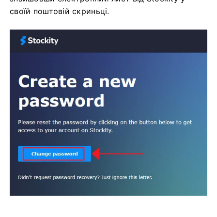
4. Stockity надішле посилання для відновлення
пароля на вказану вами адресу електронною
поштою. Натисніть
«Змінити пароль»
,
знайшовши електронний лист від Stockity у
своїй поштовій скриньці.