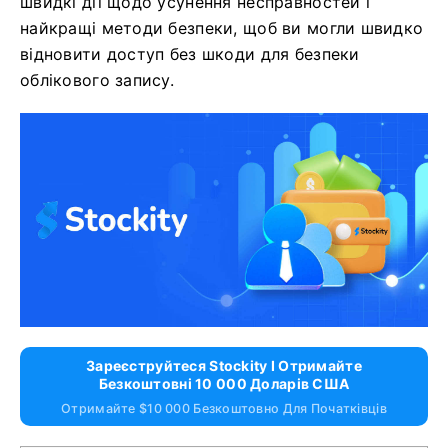
швидкі дії щодо усунення несправностей і
найкращі методи безпеки, щоб ви могли швидко
відновити доступ без шкоди для безпеки
облікового запису.
Зареєструйтеся Stockity І Отримайте
Безкоштовні 10 000 Доларів США
Отримайте $10 000 Безкоштовно Для Початківців