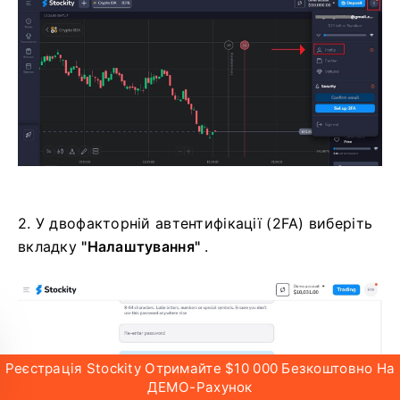
неавторизованим особам.
1. Після входу перейдіть до розділу налаштувань
облікового запису вашого облікового запису
Stockity. Зазвичай, після натискання на
зображення профілю, ви можете отримати
доступ до нього, вибравши
"Профіль"
у
спадному меню.
Реєстрація Stockity Отримайте $10 000 Безкоштовно На
ДЕМО-Рахунок