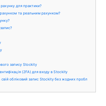
 рахунку для практики?
рахунком та реальним рахунком?
хунку?
 запис?
y
ty
вого запису Stockity
тифікація (2FA) для входу в Stockity
 свій обліковий запис Stockity без жодних пробл