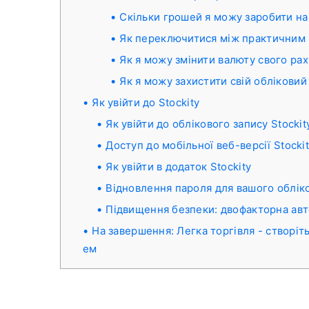
Скільки грошей я можу заробити на
Як переключитися між практичним 
Як я можу змінити валюту свого ра
Як я можу захистити свій обліковий
Як увійти до Stockity
Як увійти до облікового запису Stockit
Доступ до мобільної веб-версії Stocki
Як увійти в додаток Stockity
Відновлення пароля для вашого обліко
Підвищення безпеки: двофакторна автен
На завершення: Легка торгівля - створіть
ем