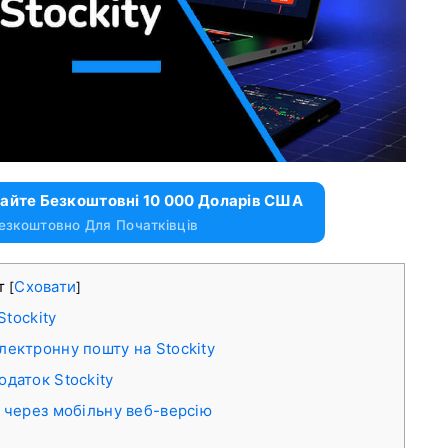
майте Безкоштовні 10 000 Доларів США
езкоштовно Для Початківців
т
Сховати
[
]
Stockity
лектронну пошту на Stockity
одаток Stockity
y через мобільну веб-версію