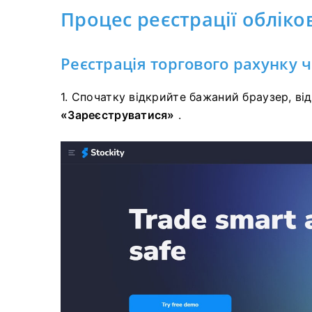
Процес реєстрації обліков
Реєстрація торгового рахунку ч
1. Спочатку відкрийте бажаний браузер, ві
«Зареєструватися»
.