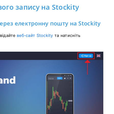
ого запису на Stockity
ерез електронну пошту на Stockity
двідайте
веб-сайт Stockity
та натисніть