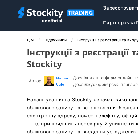
Зареєструват
Партнерська 
Дім
Підручники
Інструкції з реєстрації та вход
Інструкції з реєстрації 
Stockity
Дослідник платформ онлайн-тор
Nathan
Автор
Cole
Досліджує брокерські платфор
Налаштування на Stockity означає виконанн
облікового запису та встановлення безпечн
електронну адресу, номер телефону, офіці
— це пришвидшить перевірку й уникне тип
облікового запису та введення узгоджених