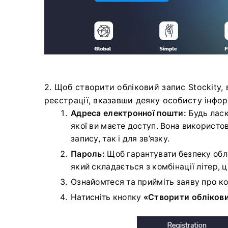
2. Щоб створити обліковий запис Stockity,
реєстрації, вказавши деяку особисту інфо
Адреса електронної пошти:
Будь ласк
якої ви маєте доступ. Вона використо
запису, так і для зв’язку.
Пароль:
Щоб гарантувати безпеку облі
який складається з комбінації літер, 
Ознайомтеся та прийміть заяву про кон
Натисніть кнопку
«Створити облікови