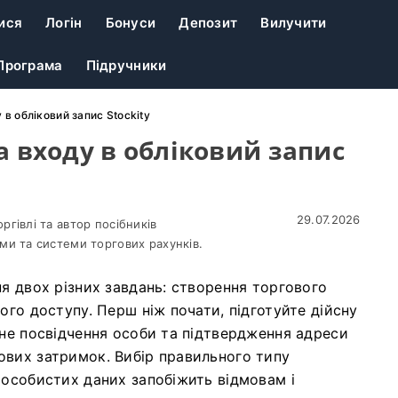
ися
Логін
Бонуси
Депозит
Вилучити
Програма
Підручники
у в обліковий запис Stockity
та входу в обліковий запис
29.07.2026
гівлі та автор посібників
ми та системи торгових рахунків.
я двох різних завдань: створення торгового
ого доступу. Перш ніж почати, підготуйте дійсну
йне посвідчення особи та підтвердження адреси
ових затримок. Вибір правильного типу
 особистих даних запобіжить відмовам і