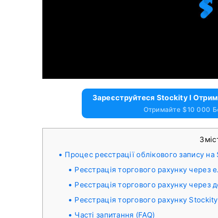
Зареєструйтеся Stockity І Отри
Отримайте $10 000 Б
Зміс
Процес реєстрації облікового запису на 
Реєстрація торгового рахунку через е
Реєстрація торгового рахунку через д
Реєстрація торгового рахунку Stockit
Часті запитання (FAQ)